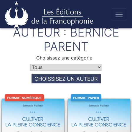
Skip
AUTEUR :
BERNICE
to
Éditions de la francophonie
content
PARENT
Choisissez une catégorie
CHOISSISEZ UN AUTEUR
FORMAT NUMÉRIQUE
FORMAT PAPIER