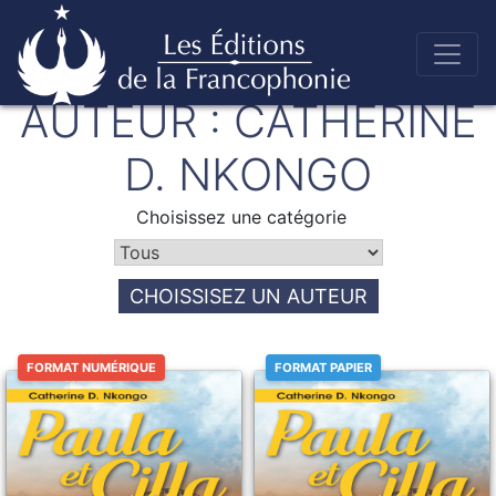
Skip
AUTEUR :
CATHERINE
to
Éditions de la francophonie
content
D. NKONGO
Choisissez une catégorie
CHOISSISEZ UN AUTEUR
FORMAT NUMÉRIQUE
FORMAT PAPIER