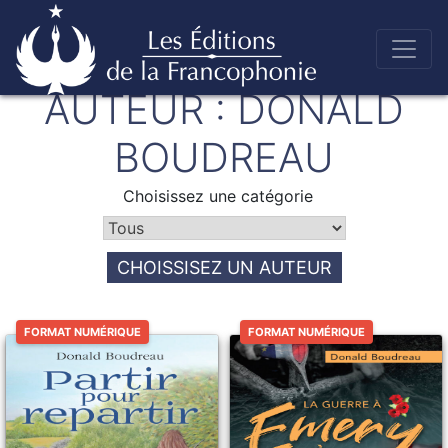
Skip
AUTEUR :
DONALD
to
Éditions de la francophonie
content
BOUDREAU
Choisissez une catégorie
CHOISSISEZ UN AUTEUR
FORMAT NUMÉRIQUE
FORMAT NUMÉRIQUE