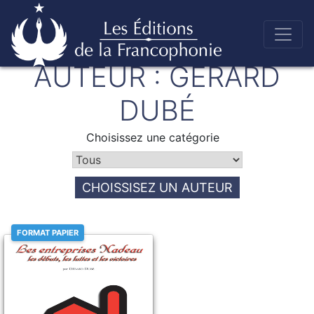
Skip
AUTEUR :
GÉRARD
to
Éditions de la francophonie
content
DUBÉ
Choisissez une catégorie
CHOISSISEZ UN AUTEUR
FORMAT PAPIER