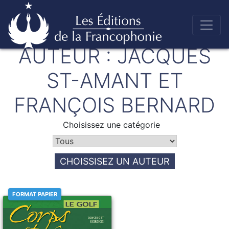
Skip
AUTEUR :
JACQUES
to
Éditions de la francophonie
content
ST-AMANT ET
FRANÇOIS BERNARD
Choisissez une catégorie
CHOISSISEZ UN AUTEUR
FORMAT PAPIER