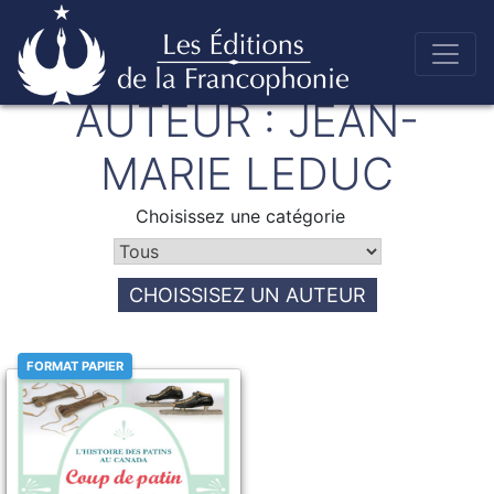
Skip
AUTEUR :
JEAN-
to
Éditions de la francophonie
content
MARIE LEDUC
Choisissez une catégorie
CHOISSISEZ UN AUTEUR
FORMAT PAPIER