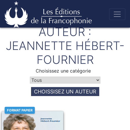
Skip
AUTEUR :
to
Éditions de la francophonie
content
JEANNETTE HÉBERT-
FOURNIER
Choisissez une catégorie
CHOISSISEZ UN AUTEUR
FORMAT PAPIER