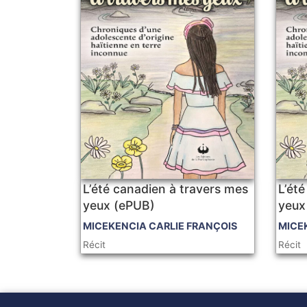
L’été canadien à travers mes
L’ét
yeux (ePUB)
yeux
MICEKENCIA CARLIE FRANÇOIS
MICE
Récit
Récit