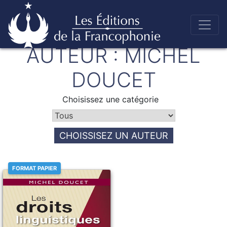
Skip
AUTEUR :
MICHEL
to
Éditions de la francophonie
content
DOUCET
Choisissez une catégorie
CHOISSISEZ UN AUTEUR
FORMAT PAPIER