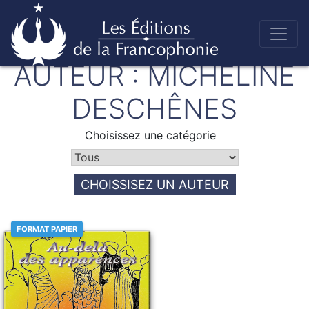
Skip
AUTEUR :
MICHELINE
to
Éditions de la francophonie
content
DESCHÊNES
Choisissez une catégorie
CHOISSISEZ UN AUTEUR
FORMAT PAPIER