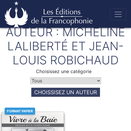
Skip
AUTEUR :
MICHELINE
to
Éditions de la francophonie
content
LALIBERTÉ ET JEAN-
LOUIS ROBICHAUD
Choisissez une catégorie
CHOISSISEZ UN AUTEUR
FORMAT PAPIER