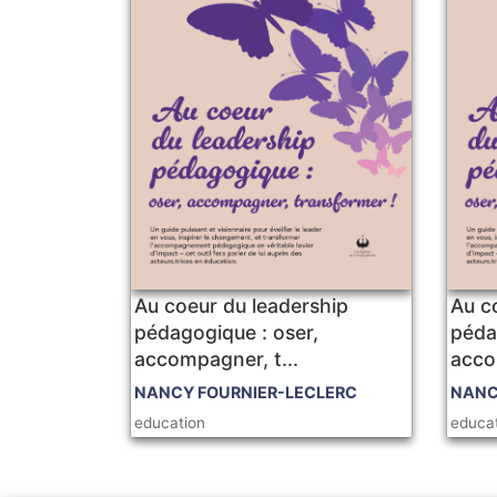
Au coeur du leadership
Au c
pédagogique : oser,
péda
accompagner, t...
acco
NANCY FOURNIER-LECLERC
NANC
education
educa