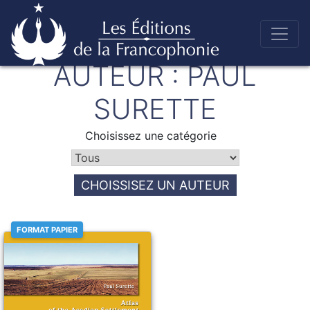
Skip
AUTEUR :
PAUL
to
Éditions de la francophonie
content
SURETTE
Choisissez une catégorie
CHOISSISEZ UN AUTEUR
FORMAT PAPIER