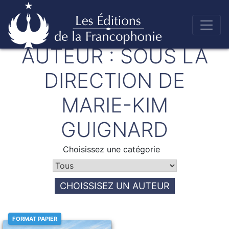
Skip
AUTEUR :
SOUS LA
to
Éditions de la francophonie
content
DIRECTION DE
MARIE-KIM
GUIGNARD
Choisissez une catégorie
CHOISSISEZ UN AUTEUR
FORMAT PAPIER