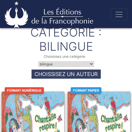
Skip
to
CATÉGORIE :
Éditions de la francophonie
content
BILINGUE
Choisissez une catégorie
CHOISSISEZ UN AUTEUR
FORMAT NUMÉRIQUE
FORMAT PAPIER