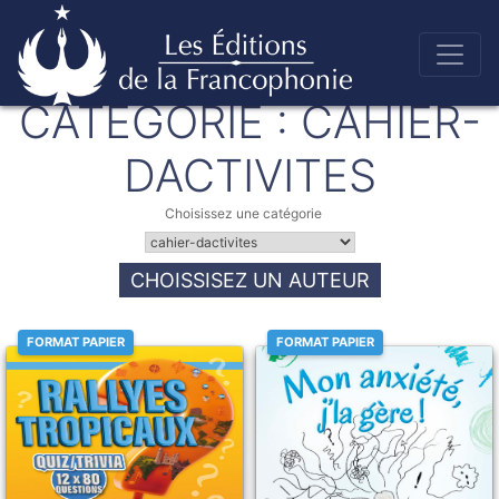
Skip
to
CATÉGORIE :
CAHIER-
Éditions de la francophonie
content
DACTIVITES
Choisissez une catégorie
CHOISSISEZ UN AUTEUR
FORMAT PAPIER
FORMAT PAPIER