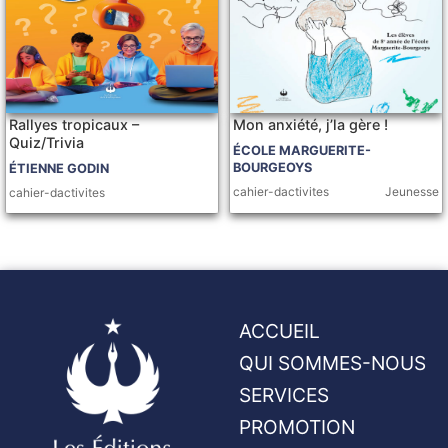
Rallyes tropicaux –
Mon anxiété, j’la gère !
Quiz/Trivia
ÉCOLE MARGUERITE-
BOURGEOYS
ÉTIENNE GODIN
cahier-dactivites
Jeunesse
cahier-dactivites
ACCUEIL
QUI SOMMES-NOUS
SERVICES
PROMOTION