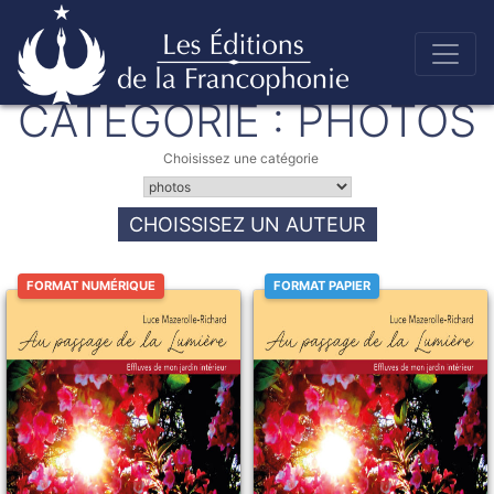
Skip
to
CATÉGORIE :
PHOTOS
Éditions de la francophonie
content
Choisissez une catégorie
CHOISSISEZ UN AUTEUR
FORMAT NUMÉRIQUE
FORMAT PAPIER