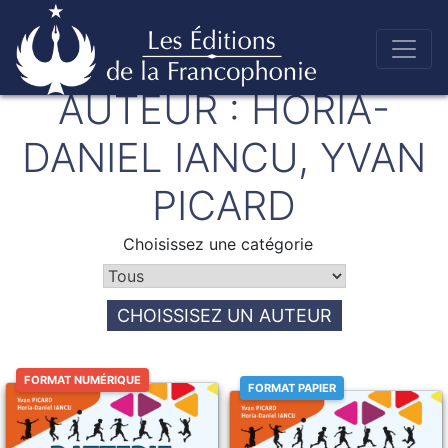
Skip
AUTEUR :
HORIA-
to
Éditions de la francophonie
content
DANIEL IANCU, YVAN
PICARD
Choisissez une catégorie
CHOISSISEZ UN AUTEUR
FORMAT NUMÉRIQUE
FORMAT PAPIER