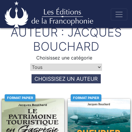
Skip
AUTEUR :
JACQUES
to
Éditions de la francophonie
content
BOUCHARD
Choisissez une catégorie
CHOISSISEZ UN AUTEUR
FORMAT PAPIER
FORMAT PAPIER