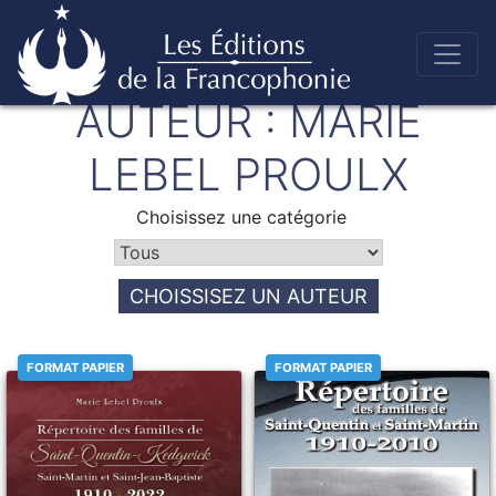
Skip
AUTEUR :
MARIE
to
Éditions de la francophonie
content
LEBEL PROULX
Choisissez une catégorie
CHOISSISEZ UN AUTEUR
FORMAT PAPIER
FORMAT PAPIER