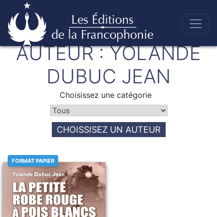
Skip
AUTEUR :
YOLANDE
to
Éditions de la francophonie
content
DUBUC JEAN
Choisissez une catégorie
CHOISSISEZ UN AUTEUR
FORMAT PAPIER