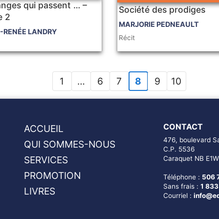
anges qui passent … –
Société des prodiges
e 2
MARJORIE PEDNEAULT
-RENÉE LANDRY
Récit
1
…
6
7
8
9
10
CONTACT
ACCUEIL
476, boulevard Sa
QUI SOMMES-NOUS
C.P. 5536
SERVICES
Caraquet NB E1W
PROMOTION
Téléphone :
506 
Sans frais :
1 83
LIVRES
Courriel :
info@ed