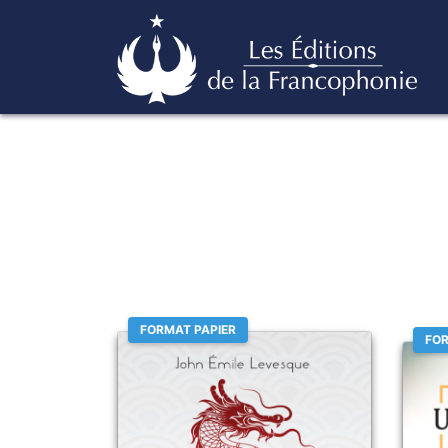
Skip
Éditions de la francophonie
to
content
FORMAT PAPIER
FOR