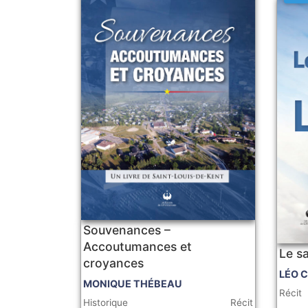
Souvenances –
Accoutumances et
Le sa
croyances
LÉO 
MONIQUE THÉBEAU
Récit
Historique
Récit