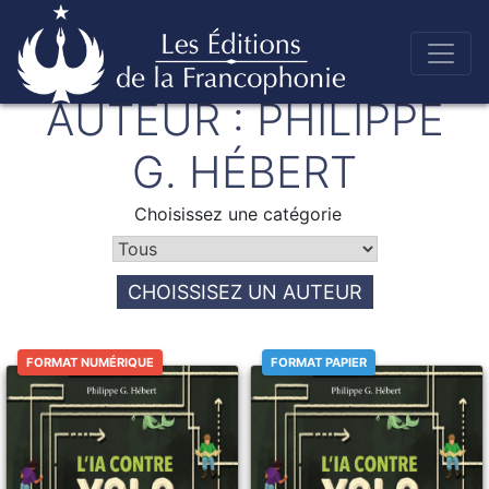
Skip
AUTEUR :
PHILIPPE
to
Éditions de la francophonie
content
G. HÉBERT
Choisissez une catégorie
CHOISSISEZ UN AUTEUR
FORMAT NUMÉRIQUE
FORMAT PAPIER