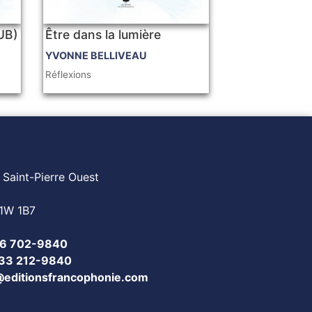
PUB)
Être dans la lumière
YVONNE BELLIVEAU
Réflexions
 Saint-Pierre Ouest
1W 1B7
6 702-9840
833 212-9840
@editionsfrancophonie.com