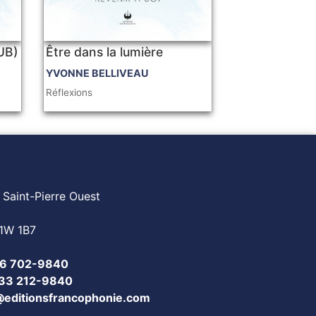
PUB)
Être dans la lumière
YVONNE BELLIVEAU
Réflexions
 Saint-Pierre Ouest
1W 1B7
6 702-9840
833 212-9840
@editionsfrancophonie.com