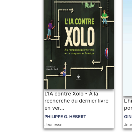
L'IA contre Xolo - À la
recherche du dernier livre
L'h
en ver...
po
PHILIPPE G. HÉBERT
GIN
Jeunesse
Jeu