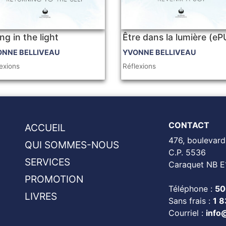
ng in the light
Être dans la lumière (e
ONNE BELLIVEAU
YVONNE BELLIVEAU
exions
Réflexions
CONTACT
ACCUEIL
476, boulevard
QUI SOMMES-NOUS
C.P. 5536
SERVICES
Caraquet NB E
PROMOTION
Téléphone :
50
LIVRES
Sans frais :
1 
Courriel :
info