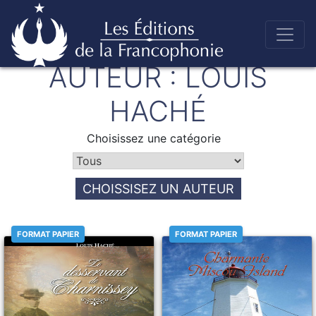
Skip
AUTEUR :
LOUIS
to
Éditions de la francophonie
content
HACHÉ
Choisissez une catégorie
CHOISSISEZ UN AUTEUR
FORMAT PAPIER
FORMAT PAPIER