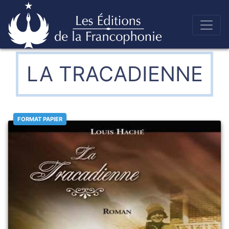
Skip
to
Éditions de la francophonie
content
LA TRACADIENNE
FORMAT PAPIER