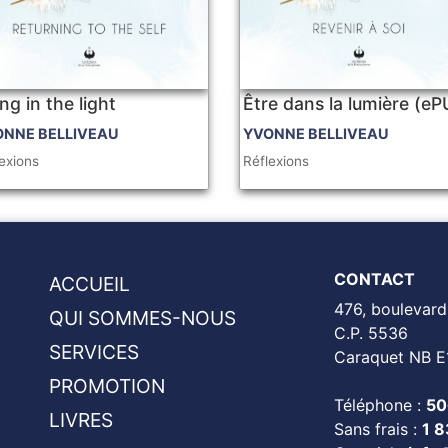
ng in the light
Être dans la lumière (e
ONNE BELLIVEAU
YVONNE BELLIVEAU
exions
Réflexions
CONTACT
ACCUEIL
476, boulevard
QUI SOMMES-NOUS
C.P. 5536
SERVICES
Caraquet NB E
PROMOTION
Téléphone :
50
LIVRES
Sans frais :
1 