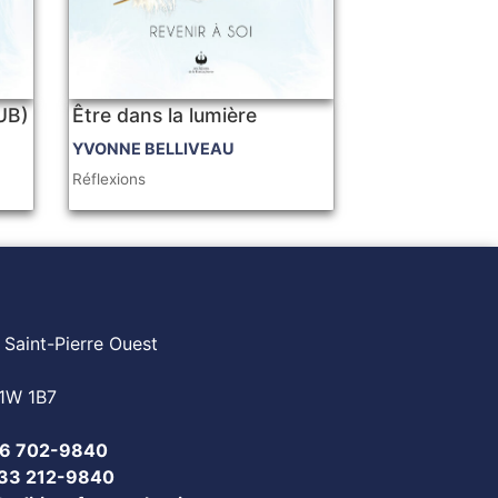
PUB)
Être dans la lumière
YVONNE BELLIVEAU
Réflexions
 Saint-Pierre Ouest
1W 1B7
6 702-9840
833 212-9840