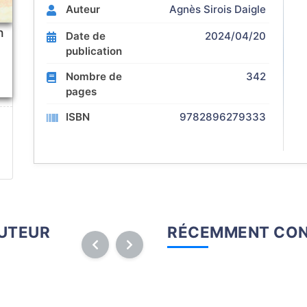
Auteur
Agnès Sirois Daigle
n
Date de
2024/04/20
publication
Nombre de
342
pages
ISBN
9782896279333
AUTEUR
RÉCEMMENT CON