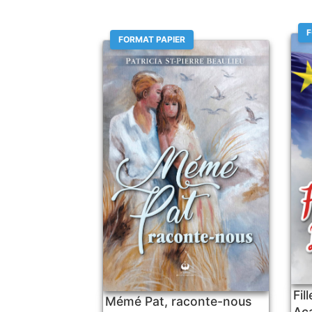
F
FORMAT PAPIER
Fil
Mémé Pat, raconte-nous
Aca