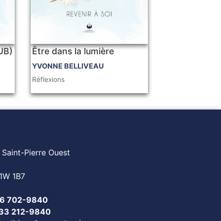
PUB)
Être dans la lumière
YVONNE BELLIVEAU
Réflexions
 Saint-Pierre Ouest
1W 1B7
6 702-9840
833 212-9840