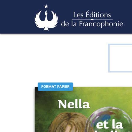
Skip
Éditions de la francophonie
to
content
FORMAT PAPIER