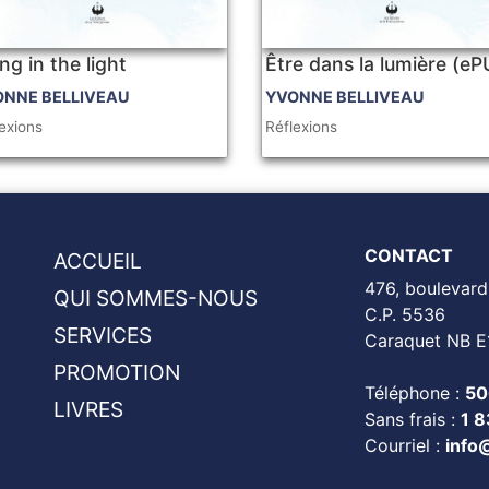
ng in the light
Être dans la lumière (e
ONNE BELLIVEAU
YVONNE BELLIVEAU
exions
Réflexions
CONTACT
ACCUEIL
476, boulevard
QUI SOMMES-NOUS
C.P. 5536
SERVICES
Caraquet NB E
PROMOTION
Téléphone :
50
LIVRES
Sans frais :
1 
Courriel :
info