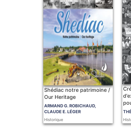
Cr
Shédiac notre patrimoine /
d’e
Our Heritage
pou
ARMAND G. ROBICHAUD,
CLAUDE E. LÉGER
TH
Historique
Hist