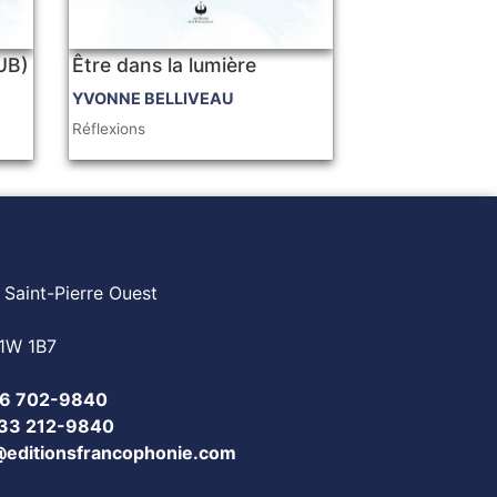
PUB)
Être dans la lumière
YVONNE BELLIVEAU
Réflexions
 Saint-Pierre Ouest
1W 1B7
6 702-9840
833 212-9840
@editionsfrancophonie.com