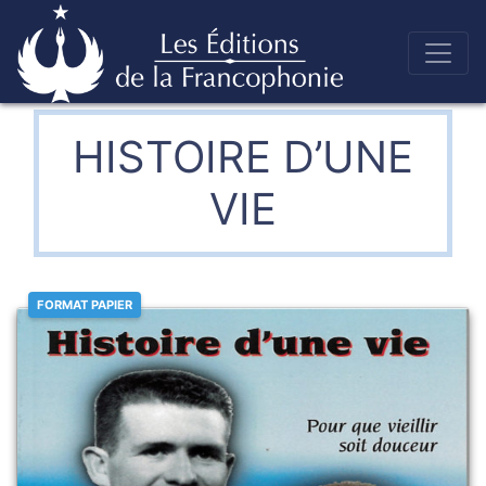
Skip
to
Éditions de la francophonie
content
HISTOIRE D’UNE
VIE
FORMAT PAPIER