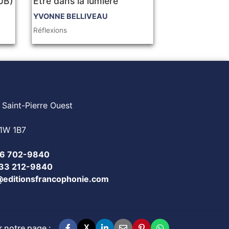
PUB)
Être dans la lumière
YVONNE BELLIVEAU
Réflexions
 Saint-Pierre Ouest
1W 1B7
6 702-9840
833 212-9840
@editionsfrancophonie.com
 notre page :
X