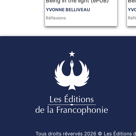
Being in the light (ePUB)
Bei
YVONNE BELLIVEAU
YV
Réflexions
Réfl
Tous droits révervés 2026 © Les Éditions 