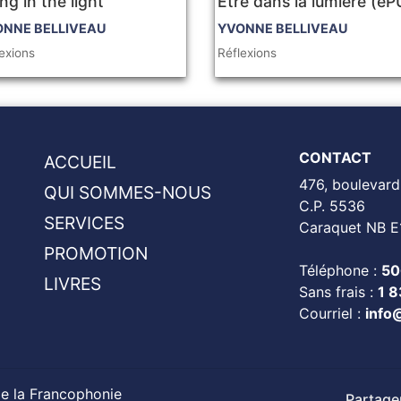
ng in the light
Être dans la lumière (e
ONNE BELLIVEAU
YVONNE BELLIVEAU
exions
Réflexions
CONTACT
ACCUEIL
476, boulevard
QUI SOMMES-NOUS
C.P. 5536
SERVICES
Caraquet NB E
PROMOTION
Téléphone :
50
LIVRES
Sans frais :
1 
Courriel :
info
de la Francophonie
Partager