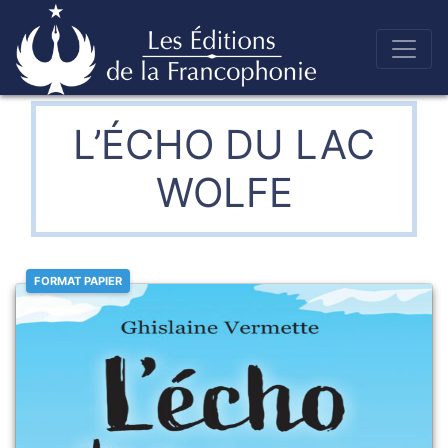
Skip
to
Éditions de la francophonie
content
L’ÉCHO DU LAC
WOLFE
FORMAT PAPIER