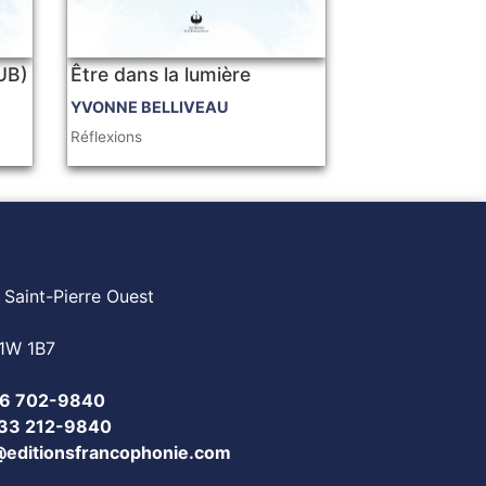
PUB)
Être dans la lumière
YVONNE BELLIVEAU
Réflexions
 Saint-Pierre Ouest
1W 1B7
6 702-9840
833 212-9840
@editionsfrancophonie.com