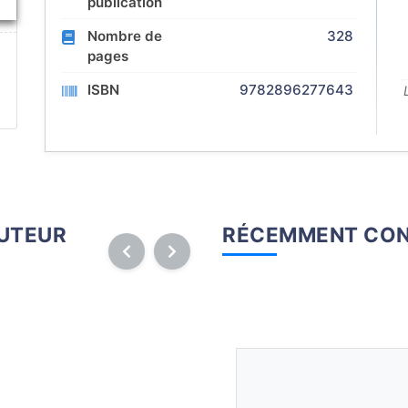
publication
Nombre de
328
pages
ISBN
9782896277643
AUTEUR
RÉCEMMENT CON