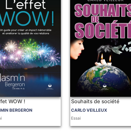
ffet WOW !
Souhaits de société
SMIN BERGERON
CARLO VEILLEUX
i
Essai