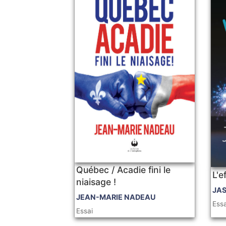
Québec / Acadie fini le
L'e
niaisage !
JA
JEAN-MARIE NADEAU
Essa
Essai