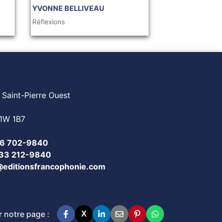
YVONNE BELLIVEAU
Réflexions
 Saint-Pierre Ouest
1W 1B7
6 702-9840
833 212-9840
@editionsfrancophonie.com
 notre page :
X