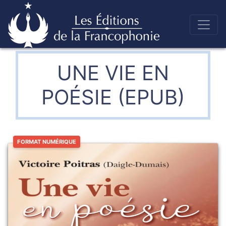
Skip
to
Éditions de la francophonie
content
UNE VIE EN
POÉSIE (EPUB)
FORMAT NUMÉRIQUE