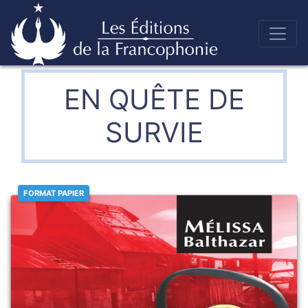
Skip
to
Éditions de la francophonie
content
EN QUÊTE DE
SURVIE
FORMAT PAPIER