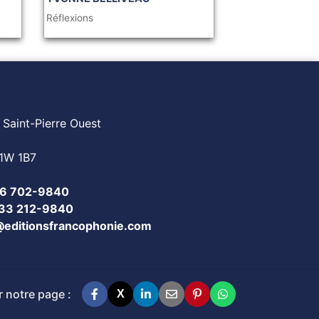
Réflexions
 Saint-Pierre Ouest
1W 1B7
6 702-9840
833 212-9840
@editionsfrancophonie.com
 notre page :
X