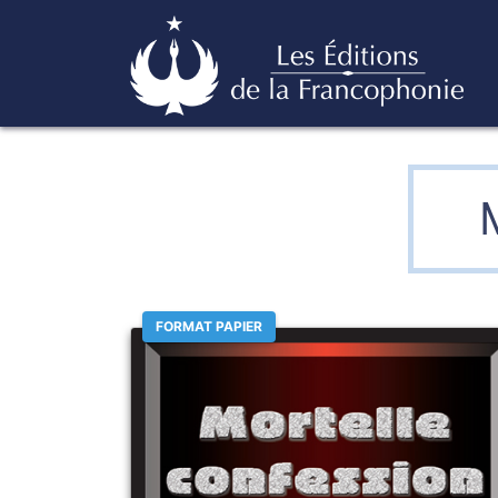
Skip
Éditions de la francophonie
to
content
FORMAT PAPIER