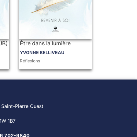
PUB)
Être dans la lumière
YVONNE BELLIVEAU
Réflexions
 Saint-Pierre Ouest
1W 1B7
6 702-9840