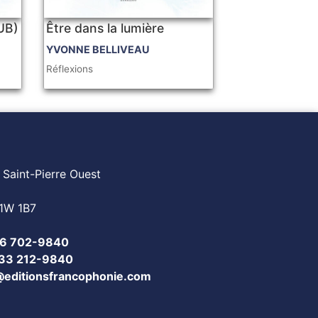
PUB)
Être dans la lumière
YVONNE BELLIVEAU
Réflexions
 Saint-Pierre Ouest
1W 1B7
6 702-9840
833 212-9840
@editionsfrancophonie.com