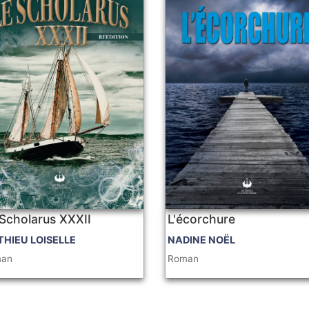
Scholarus XXXII
L'écorchure
HIEU LOISELLE
NADINE NOËL
man
Roman