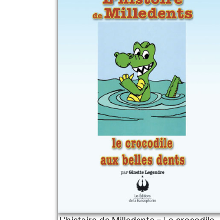
L’histoire de Milledents – Le crocodile