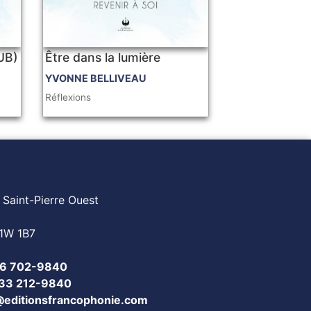
PUB)
Être dans la lumière
YVONNE BELLIVEAU
Réflexions
 Saint-Pierre Ouest
1W 1B7
6 702-9840
833 212-9840
@editionsfrancophonie.com