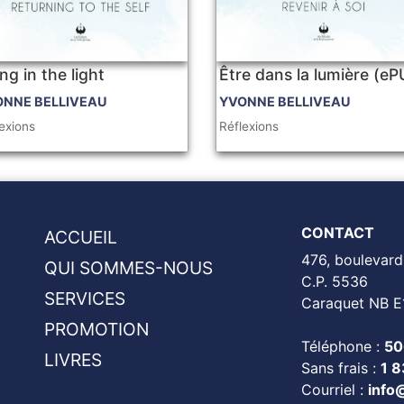
ng in the light
Être dans la lumière (e
ONNE BELLIVEAU
YVONNE BELLIVEAU
exions
Réflexions
CONTACT
ACCUEIL
476, boulevard
QUI SOMMES-NOUS
C.P. 5536
SERVICES
Caraquet NB E
PROMOTION
Téléphone :
50
LIVRES
Sans frais :
1 
Courriel :
info