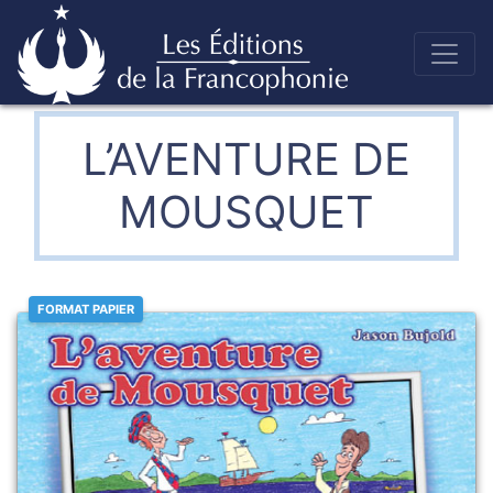
Skip
to
Éditions de la francophonie
content
L’AVENTURE DE
MOUSQUET
FORMAT PAPIER