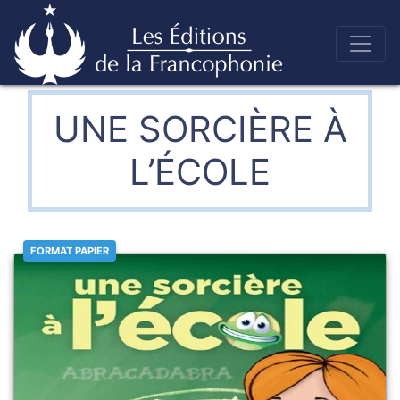
Skip
to
Éditions de la francophonie
content
UNE SORCIÈRE À
L’ÉCOLE
FORMAT PAPIER