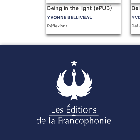
Being in the light (ePUB)
Bei
YVONNE BELLIVEAU
YV
Réflexions
Réfl