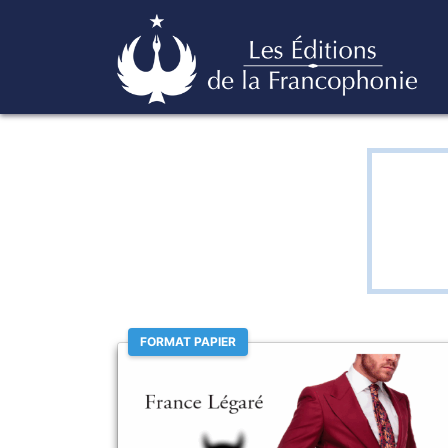
Skip
Éditions de la francophonie
to
content
FORMAT PAPIER