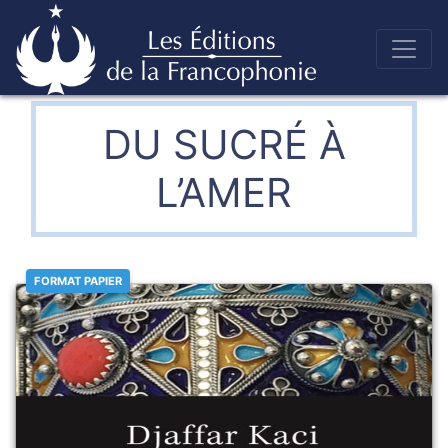
Skip
to
Éditions de la francophonie
content
DU SUCRÉ À
L’AMER
FORMAT PAPIER